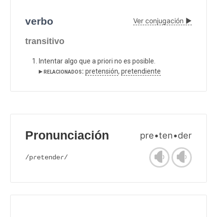
verbo
Ver conjugación ▶
transitivo
Intentar algo que a priori no es posible.
▸ relacionados:
pretensión
,
pretendiente
Pronunciación
pre•ten•der
/pɾetendeɾ/