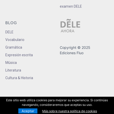
examen DELE
BLOG
DELE
Vocabulario
Gramática
Copyright © 2025
Ediciones Fluo
Expresión escrita
Música
Literatura
Cultura & Historia
Este sitio web utiliza cookies para mejorar su experiencia. Si continúas
navegando, consideraremos que aceptas su uso.
Aceptar
Más sobre nuestra política de cookies