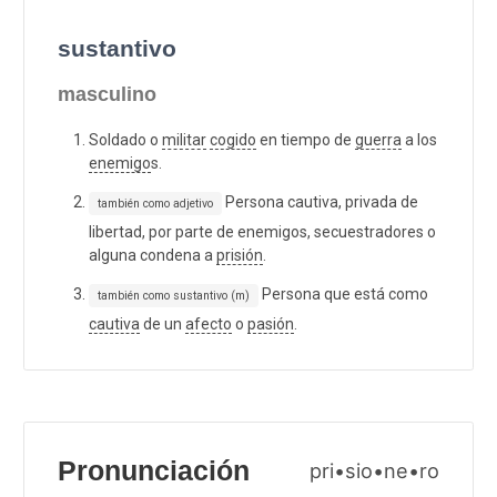
sustantivo
masculino
Soldado o
militar
cogido
en tiempo de
guerra
a los
enemigo
s.
Persona cautiva, privada de
también como adjetivo
libertad, por parte de enemigos, secuestradores o
alguna condena a
prisión
.
Persona que está como
también como sustantivo (m)
cautiva
de un
afecto
o
pasión
.
Pronunciación
pri•sio•ne•ro