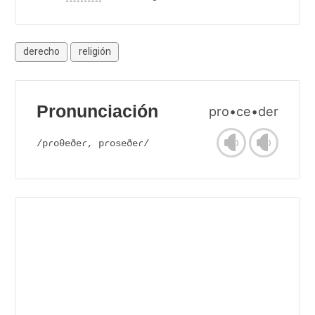
derecho
religión
Pronunciación
pro•ce•der
/pɾoθeðeɾ, pɾoseðeɾ/