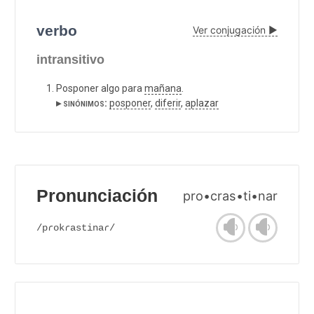
verbo
Ver conjugación ▶
intransitivo
Posponer algo para
mañana
.
▸ sinónimos:
posponer
,
diferir
,
aplazar
Pronunciación
pro•cras•ti•nar
/pɾokɾastinaɾ/