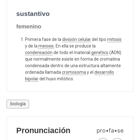
sustantivo
femenino
Primera fase de la
división
celular
del tipo
mitosis
y de la
meiosis
. En ella se produce la
condensación
de todo el material
genético
(ADN)
que normalmente existe en forma de cromatina
condensada dentro de una estructura altamente
ordenada llamada
cromosoma
y el
desarrollo
bipolar
del huso mitótico.
biología
Pronunciación
pro•fa•se