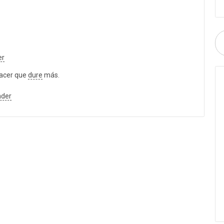
er
hacer que
dure
más.
nder