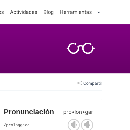
os
Actividades
Blog
Herramientas
Compartir
Pronunciación
pro•lon•gar
/pɾoloŋgaɾ/