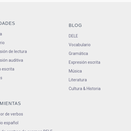
IDADES
BLOG
a
DELE
rio
Vocabulario
ión de lectura
Gramática
ión auditiva
Expresión escrita
 escrita
Música
s
Literatura
Cultura & Historia
MIENTAS
or de verbos
io español