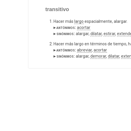
transitivo
Hacer más
largo
espacialmente, alargar.
▸ antónimos:
acortar
▸ sinónimos:
alargar,
dilatar
,
estirar
,
extend
Hacer más largo en términos de tiempo, 
▸ antónimos:
abreviar
,
acortar
▸ sinónimos:
alargar,
demorar
,
dilatar
,
exte