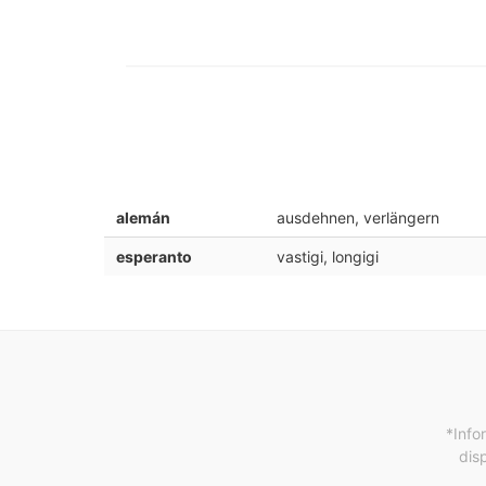
alemán
ausdehnen, verlängern
esperanto
vastigi, longigi
*Info
dis