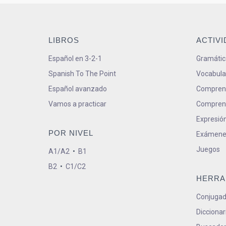
LIBROS
ACTIV
Español en 3-2-1
Gramátic
Spanish To The Point
Vocabula
Español avanzado
Comprens
Vamos a practicar
Comprens
Expresión
POR NIVEL
Exámene
Juegos
A1/A2
•
B1
B2
•
C1/C2
HERRA
Conjugad
Diccionar