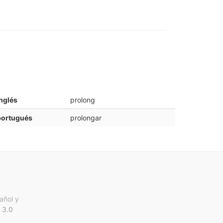
nglés
prolong
portugués
prolongar
añol y
 3.0