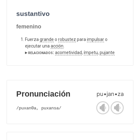
sustantivo
femenino
Fuerza
grande
o
robustez
para
impulsar
o
ejecutar una
acción
.
▸ relacionados:
acometividad
,
ímpetu
,
pujante
Pronunciación
pu•jan•za
/puxanθa, puxansa/