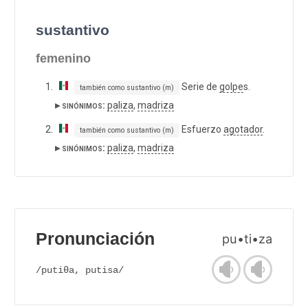
sustantivo
femenino
Serie de
golpe
s.
también como sustantivo (m)
▸ sinónimos:
paliza
,
madriza
Esfuerzo
agotador
.
también como sustantivo (m)
▸ sinónimos:
paliza
,
madriza
Pronunciación
pu•ti•za
/putiθa, putisa/