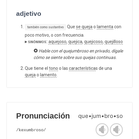
adjetivo
Que
se queja
o
lamenta
con
también como sustantivo
poco motivo, o con frecuencia.
▸ sinónimos:
aquejoso
,
quejica
,
quejicoso
,
quejilloso
Hable con el quejumbroso en privado, dígale
cómo se siente sobre sus quejas continuas.
Que tiene el
tono
o las
característica
s de una
queja
o
lamento
.
Pronunciación
que•jum•bro•so
/kexumbɾoso/