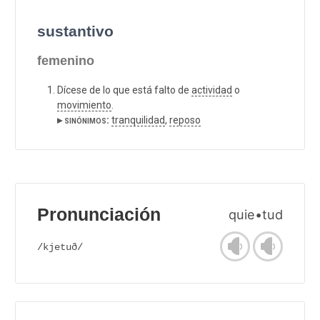
sustantivo
femenino
Dícese de lo que está falto de
actividad
o
movimiento
.
▸ sinónimos:
tranquilidad
,
reposo
Pronunciación
quie•tud
/kjetuð/