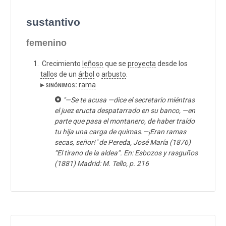
sustantivo
femenino
Crecimiento
leñoso
que se
proyecta
desde los
tallo
s de un
árbol
o
arbusto
.
▸ sinónimos:
rama
"—Se te acusa —dice el secretario miéntras
el juez eructa despatarrado en su banco, —en
parte que pasa el montanero, de haber traído
tu hija una carga de quimas.—¡Eran ramas
secas, señor!" de Pereda, José María (1876)
“El tirano de la aldea”. En: Esbozos y rasguños
(1881) Madrid: M. Tello, p. 216