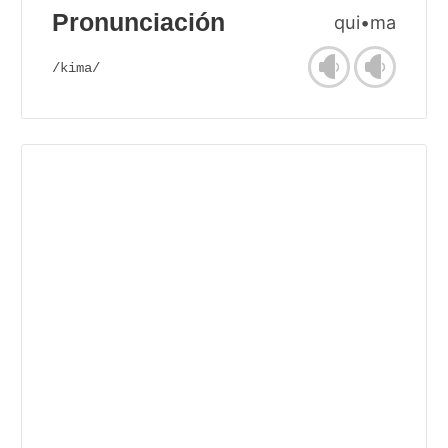
Pronunciación
qui•ma
/kima/