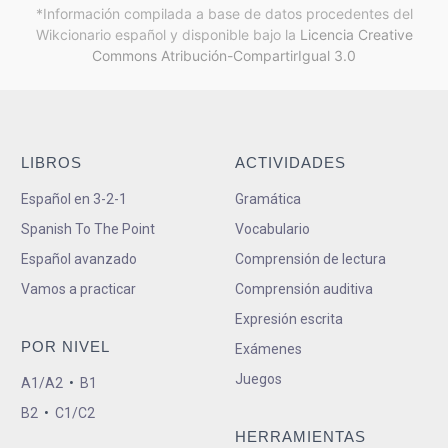
*Información compilada a base de datos procedentes del
Wikcionario español y
disponible bajo la
Licencia Creative
Commons Atribución-CompartirIgual 3.0
LIBROS
ACTIVIDADES
Español en 3-2-1
Gramática
Spanish To The Point
Vocabulario
Español avanzado
Comprensión de lectura
Vamos a practicar
Comprensión auditiva
Expresión escrita
POR NIVEL
Exámenes
Juegos
A1/A2
•
B1
B2
•
C1/C2
HERRAMIENTAS