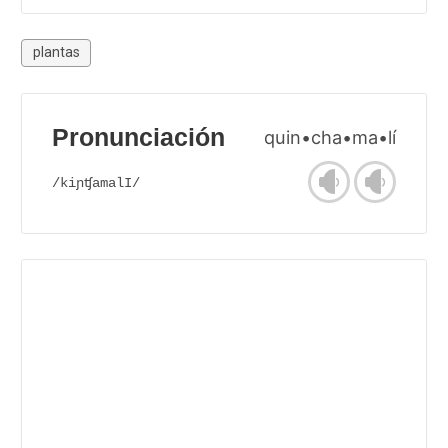
plantas
Pronunciación
quin•cha•ma•lí
/kiɲʧamalI/