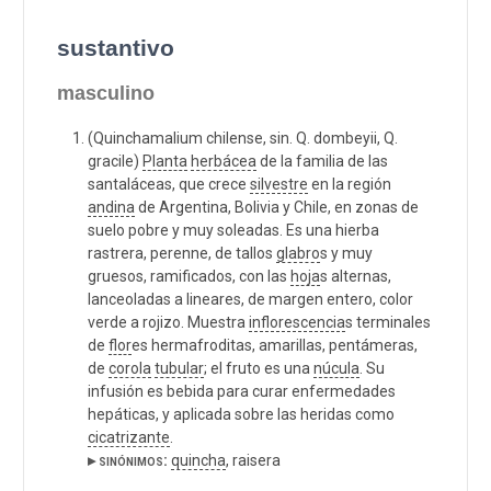
sustantivo
masculino
(Quinchamalium chilense, sin. Q. dombeyii, Q.
gracile)
Planta
herbácea
de la familia de las
santaláceas, que crece
silvestre
en la región
andina
de Argentina, Bolivia y Chile, en zonas de
suelo pobre y muy soleadas. Es una hierba
rastrera, perenne, de tallos
glabro
s y muy
gruesos, ramificados, con las
hoja
s alternas,
lanceoladas a lineares, de margen entero, color
verde a rojizo. Muestra
inflorescencia
s terminales
de
flor
es hermafroditas, amarillas, pentámeras,
de
corola
tubular
; el fruto es una
núcula
. Su
infusión es bebida para curar enfermedades
hepáticas, y aplicada sobre las heridas como
cicatrizante
.
▸ sinónimos:
quincha
, raisera