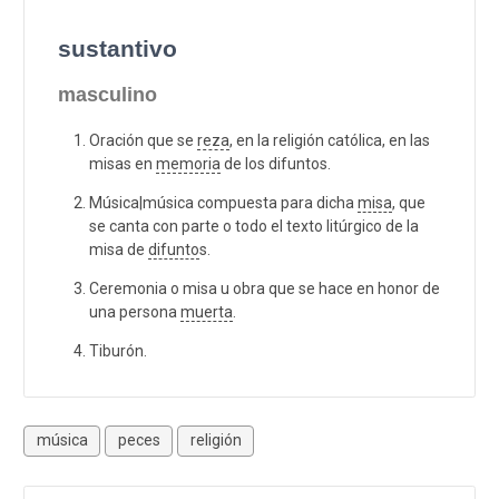
sustantivo
masculino
Oración que se
reza
, en la religión católica, en las
misas en
memoria
de los difuntos.
Música|música compuesta para dicha
misa
, que
se canta con parte o todo el texto litúrgico de la
misa de
difunto
s.
Ceremonia o misa u obra que se hace en honor de
una persona
muerta
.
Tiburón.
música
peces
religión