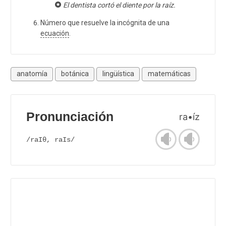
El dentista cortó el diente por la raíz.
Número que resuelve la incógnita de una
ecuación
.
anatomía
botánica
lingüística
matemáticas
Pronunciación
ra•íz
/raIθ, raIs/