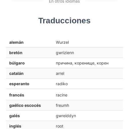
En otros idiomas
Traducciones
alemán
Wurzel
bretón
gwrizienn
búlgaro
причина, коренище, корен
catalán
arrel
esperanto
radiko
francés
racine
gaélico escocés
freumh
galés
gwreiddyn
inglés
root