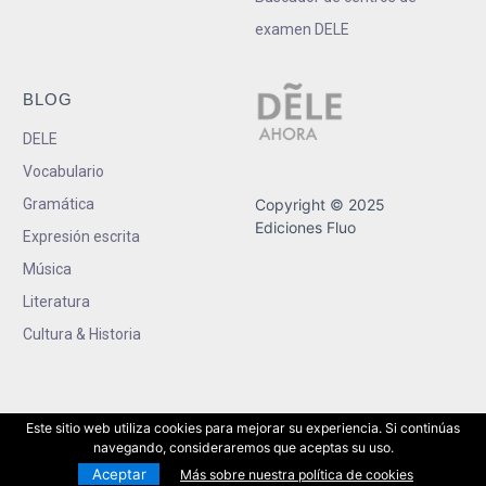
examen DELE
BLOG
DELE
Vocabulario
Gramática
Copyright © 2025
Ediciones Fluo
Expresión escrita
Música
Literatura
Cultura & Historia
Este sitio web utiliza cookies para mejorar su experiencia. Si continúas
navegando, consideraremos que aceptas su uso.
Aceptar
Más sobre nuestra política de cookies