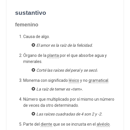
sustantivo
femenino
Causa de algo.
El amor es la raíz de la felicidad.
Órgano de la
planta
por el que absorbe agua y
minerales.
Corté las raíces del peral y se secó.
Monema con significado
léxico
y no
gramatical
.
La raíz de temer es «tem».
Número que multiplicado por sí mismo un número
de veces da otro determinado.
Las raíces cuadradas de 4 son 2 y -2.
Parte del
diente
que se se incrusta en el
alvéolo
.