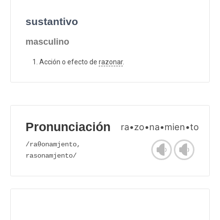
sustantivo
masculino
Acción o efecto de
razonar
.
Pronunciación
ra•zo•na•mien•to
/raθonamjento,
rasonamjento/