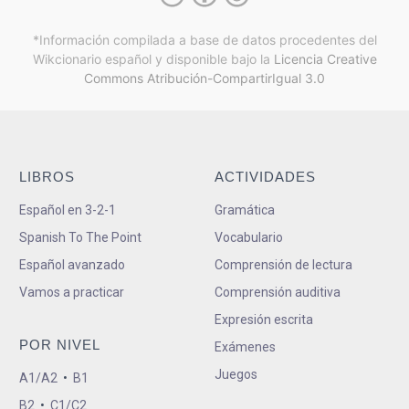
*Información compilada a base de datos procedentes del
Wikcionario español y
disponible bajo la
Licencia Creative
Commons Atribución-CompartirIgual 3.0
LIBROS
ACTIVIDADES
Español en 3-2-1
Gramática
Spanish To The Point
Vocabulario
Español avanzado
Comprensión de lectura
Vamos a practicar
Comprensión auditiva
Expresión escrita
POR NIVEL
Exámenes
Juegos
A1/A2
•
B1
B2
•
C1/C2