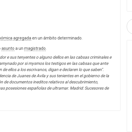
nómica
agregada
en un ámbito determinado.
o
asunto
a un
magistrado
.
dor e sus tenyentes o alguno dellos en las cabsas criminales e
amynado por si mysmos los testigos en las cabsas que ante
 de ellos a los escrivanos, digan e declaren lo que saben".
dencia de Juanes de Avila y sus tenientes en el gobierno de la
ión de documentos ineditos relativos al descubrimiento,
uas posesiones españolas de ultramar. Madrid: Sucesores de