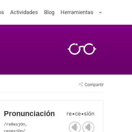
os
Actividades
Blog
Herramientas
Compartir
Pronunciación
re•ce•sión
/reθesjOn,
resesjOn/