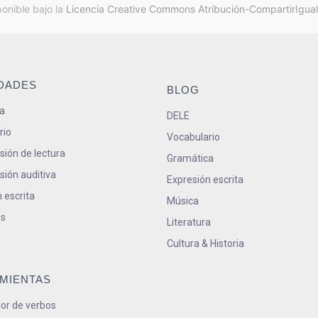
ponible bajo la
Licencia Creative Commons Atribución-CompartirIgual
IDADES
BLOG
a
DELE
rio
Vocabulario
ión de lectura
Gramática
ión auditiva
Expresión escrita
 escrita
Música
s
Literatura
Cultura & Historia
MIENTAS
or de verbos