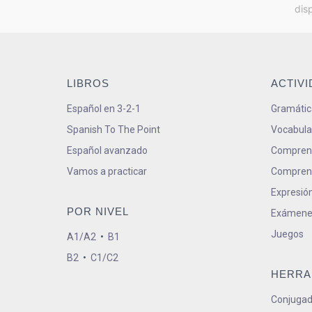
dis
LIBROS
ACTIV
Español en 3-2-1
Gramátic
Spanish To The Point
Vocabula
Español avanzado
Comprens
Vamos a practicar
Comprens
Expresión
POR NIVEL
Exámene
Juegos
A1/A2
•
B1
B2
•
C1/C2
HERRA
Conjugad