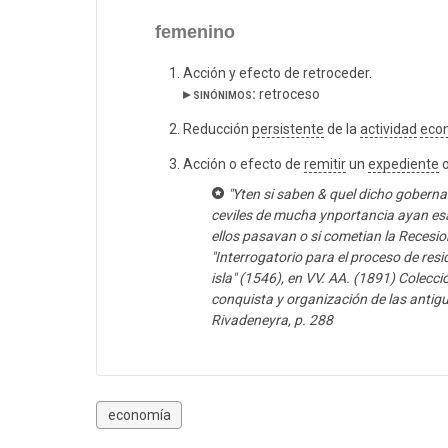
femenino
Acción y efecto de retroceder.
▸ sinónimos:
retroceso
Reducción
persistente
de la
actividad
eco
Acción o efecto de
remitir
un
expediente
"Yten si saben & quel dicho goberna
ceviles de mucha ynportancia ayan es
ellos pasavan o si cometian la Recesion
"Interrogatorio para el proceso de resi
isla" (1546), en VV. AA. (1891) Colecc
conquista y organización de las antig
Rivadeneyra, p. 288
economía