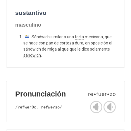
sustantivo
masculino
Sándwich similar a una
torta
mexicana, que
se hace con pan de corteza dura, en oposición al
sándwich de miga al que que le dice solamente
sándwich
.
Pronunciación
re•fuer•zo
/refweɾθo, refweɾso/