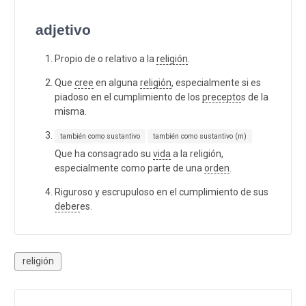
adjetivo
Propio de o relativo a la
religión
.
Que
cree
en alguna
religión
, especialmente si es
piadoso en el cumplimiento de los
precepto
s de la
misma.
también como sustantivo
también como sustantivo (m)
Que ha consagrado su
vida
a la religión,
especialmente como parte de una
orden
.
Riguroso y escrupuloso en el cumplimiento de sus
deber
es.
religión