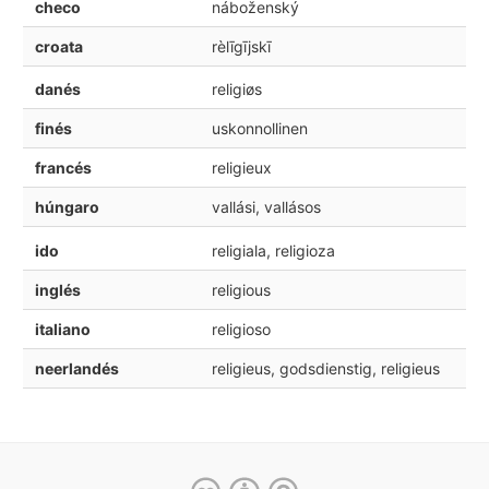
checo
náboženský
croata
rèlīgījskī
danés
religiøs
finés
uskonnollinen
francés
religieux
húngaro
vallási, vallásos
ido
religiala, religioza
inglés
religious
italiano
religioso
neerlandés
religieus, godsdienstig, religieus