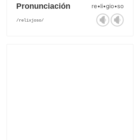
Pronunciación
re•li•gio•so
/relixjoso/