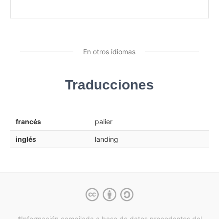
En otros idiomas
Traducciones
francés
palier
inglés
landing
*Información compilada a base de datos procedentes del