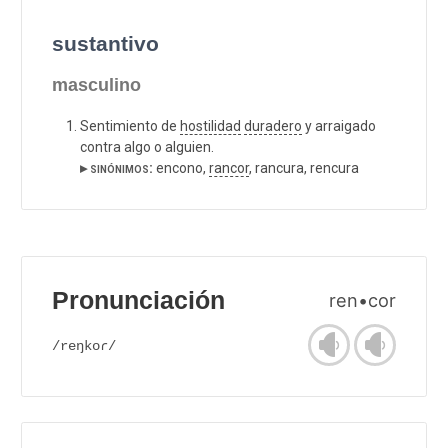
sustantivo
masculino
Sentimiento de
hostilidad
duradero
y arraigado
contra algo o alguien.
▸ sinónimos:
encono,
rancor
, rancura, rencura
Pronunciación
ren•cor
/reŋkoɾ/