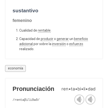
sustantivo
femenino
Cualidad de
rentable
.
Capacidad de
producir
o
generar
un
beneficio
adicional
por sobre la
inversión
o
esfuerzo
realizado.
economía
Pronunciación
ren•ta•bi•li•dad
/rentaβiliðað/