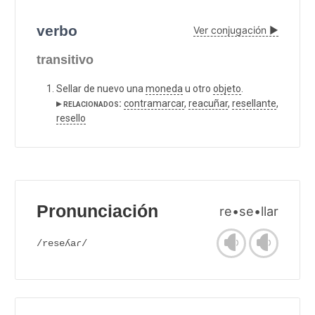
verbo
Ver conjugación ▶
transitivo
Sellar de nuevo una
moneda
u otro
objeto
.
▸ relacionados:
contramarcar
,
reacuñar
,
resellante
,
resello
Pronunciación
re•se•llar
/reseʎaɾ/