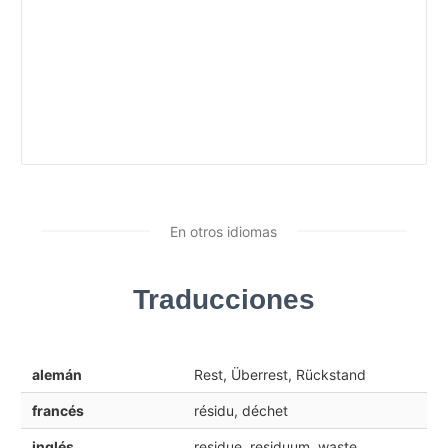
En otros idiomas
Traducciones
alemán
Rest, Überrest, Rückstand
francés
résidu, déchet
inglés
residue, residuum, waste,