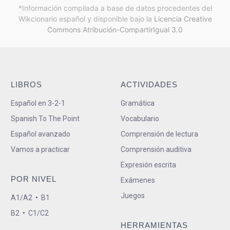
*Información compilada a base de datos procedentes del
Wikcionario español y
disponible bajo la
Licencia Creative
Commons Atribución-CompartirIgual 3.0
LIBROS
ACTIVIDADES
Español en 3-2-1
Gramática
Spanish To The Point
Vocabulario
Español avanzado
Comprensión de lectura
Vamos a practicar
Comprensión auditiva
Expresión escrita
POR NIVEL
Exámenes
Juegos
A1/A2
•
B1
B2
•
C1/C2
HERRAMIENTAS