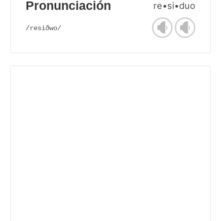
Pronunciación
re•si•duo
/resiðwo/