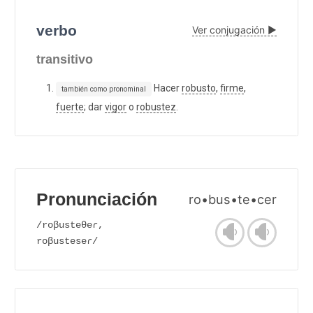
verbo
Ver conjugación ▶
transitivo
Hacer
robusto
,
firme
,
también como pronominal
fuerte
; dar
vigor
o
robustez
.
Pronunciación
ro•bus•te•cer
/roβusteθeɾ,
roβusteseɾ/