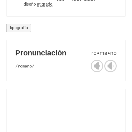
diseño
atigrado
.
tipografía
Pronunciación
ro•ma•no
/romano/