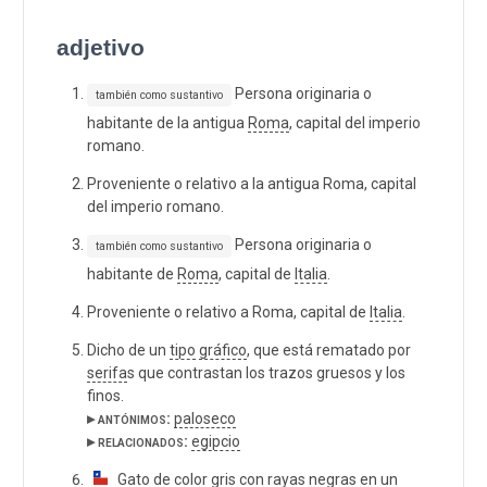
adjetivo
Persona originaria o
también como sustantivo
habitante de la antigua
Roma
, capital del imperio
romano.
Proveniente o relativo a la antigua Roma, capital
del imperio romano.
Persona originaria o
también como sustantivo
habitante de
Roma
, capital de
Italia
.
Proveniente o relativo a Roma, capital de
Italia
.
Dicho de un
tipo
gráfico
, que está rematado por
serifa
s que contrastan los trazos gruesos y los
finos.
▸ antónimos:
paloseco
▸ relacionados:
egipcio
Gato de color
gris
con
raya
s
negra
s en un