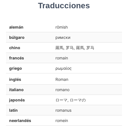
Traducciones
alemán
römish
búlgaro
римски
chino
羅馬, 罗马, 羅馬, 罗马
francés
romain
griego
ρωμαίος
inglés
Roman
italiano
romano
japonés
ローマ, ローマの
latín
romanus
neerlandés
romein