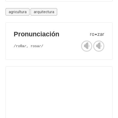
agricultura
arquitectura
Pronunciación
ro•zar
/roθaɾ, rosaɾ/