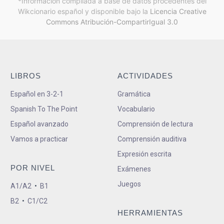
*Información compilada a base de datos procedentes del
Wikcionario español y
disponible bajo la
Licencia Creative
Commons Atribución-CompartirIgual 3.0
LIBROS
ACTIVIDADES
Español en 3-2-1
Gramática
Spanish To The Point
Vocabulario
Español avanzado
Comprensión de lectura
Vamos a practicar
Comprensión auditiva
Expresión escrita
POR NIVEL
Exámenes
Juegos
A1/A2
•
B1
B2
•
C1/C2
HERRAMIENTAS