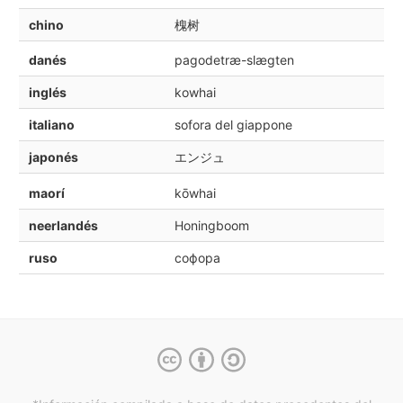
chino
槐树
danés
pagodetræ-slægten
inglés
kowhai
italiano
sofora del giappone
japonés
エンジュ
maorí
kōwhai
neerlandés
Honingboom
ruso
софора