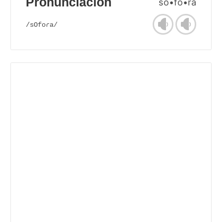
Pronunciación
só•fo•ra
/sOfoɾa/