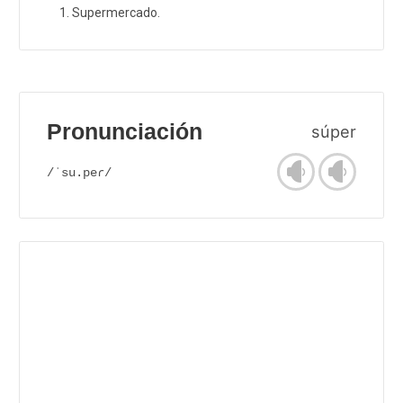
Supermercado.
Pronunciación
súper
/ˈsu.peɾ/