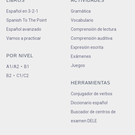
LIBROS
ACTIVIDADES
Español en 3-2-1
Gramática
Spanish To The Point
Vocabulario
Español avanzado
Comprensión de lectura
Vamos a practicar
Comprensión auditiva
Expresión escrita
POR NIVEL
Exámenes
Juegos
A1/A2
•
B1
B2
•
C1/C2
HERRAMIENTAS
Conjugador de verbos
Diccionario español
Buscador de centros de
examen DELE