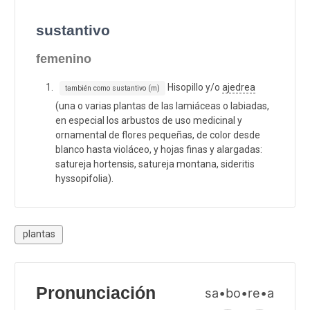
sustantivo
femenino
Hisopillo y/o
ajedrea
también como sustantivo (m)
(una o varias plantas de las lamiáceas o labiadas,
en especial los arbustos de uso medicinal y
ornamental de flores pequeñas, de color desde
blanco hasta violáceo, y hojas finas y alargadas:
satureja hortensis, satureja montana, sideritis
hyssopifolia).
plantas
Pronunciación
sa•bo•re•a