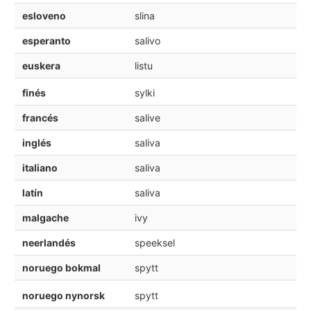
esloveno
slina
esperanto
salivo
euskera
listu
finés
sylki
francés
salive
inglés
saliva
italiano
saliva
latín
saliva
malgache
ivy
neerlandés
speeksel
noruego bokmal
spytt
noruego nynorsk
spytt