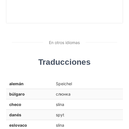
En otros idiomas
Traducciones
alemán
Speichel
búlgaro
слюнка
checo
slina
danés
spyt
eslovaco
slina