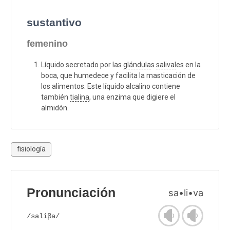
sustantivo
femenino
Líquido secretado por las
glándula
s
salival
es en la
boca, que humedece y facilita la masticación de
los alimentos. Este líquido alcalino contiene
también
tialina
, una enzima que digiere el
almidón.
fisiología
Pronunciación
sa•li•va
/saliβa/