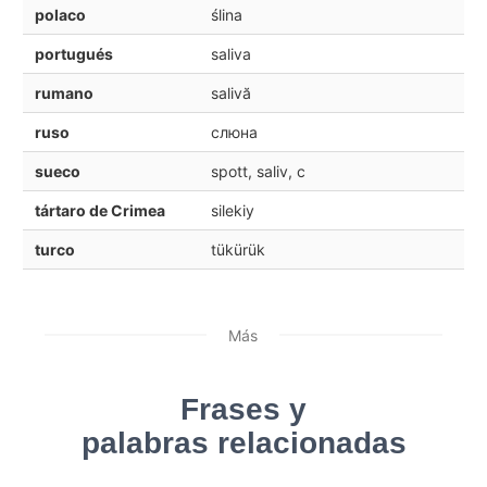
polaco
ślina
portugués
saliva
rumano
salivă
ruso
слюна
sueco
spott, saliv, c
tártaro de Crimea
silekiy
turco
tükürük
Más
Frases y
palabras relacionadas