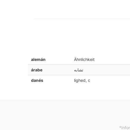
alemán
Ähnlichkeit
árabe
تشابه
danés
lighed, c
*Info