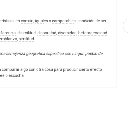
erísticas en
común
,
igual
es o
comparable
s. condición de ser
iferencia
, disimilitud,
disparidad
,
diversidad
,
heterogeneidad
emblanza
,
similitud
 tiene semejanza geografica especifica con ningun pueblo de
n
comparar
algo con otra cosa para producir cierto
efecto
lee
o
escucha
.