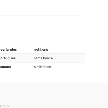
neerlandés
gelijkenis
portugués
semelhança
rumano
similaritate
añol y