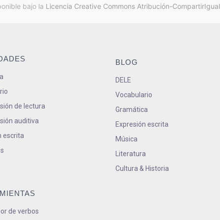
ponible bajo la
Licencia Creative Commons Atribución-CompartirIgual
IDADES
BLOG
a
DELE
rio
Vocabulario
ión de lectura
Gramática
ión auditiva
Expresión escrita
 escrita
Música
s
Literatura
Cultura & Historia
MIENTAS
or de verbos