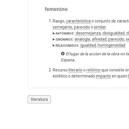
femenino
Rasgo,
característica
o conjunto de caract
semejante
,
parecido
o
similar
.
▸ antónimos:
desemejanza
,
desigualdad
,
d
▸ sinónimos:
analogía
,
afinidad
,
parecido
,
s
▸ relacionados:
igualdad
,
homogeneidad
El lugar de la accion de la obra no
Espana.
Recurso
literario
o
retórico
que consiste e
estético o determinado
impacto
en quien
literatura