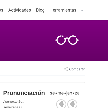
os
Actividades
Blog
Herramientas
Compartir
Pronunciación
se•me•jan•za
/semexanθa,
semexansa/