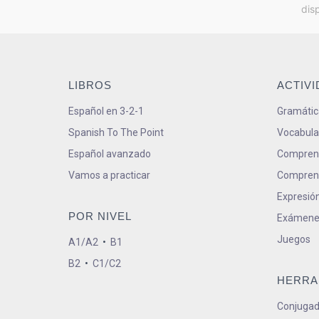
dis
LIBROS
ACTIV
Español en 3-2-1
Gramátic
Spanish To The Point
Vocabula
Español avanzado
Comprens
Vamos a practicar
Comprens
Expresión
POR NIVEL
Exámene
Juegos
A1/A2
•
B1
B2
•
C1/C2
HERRA
Conjugad