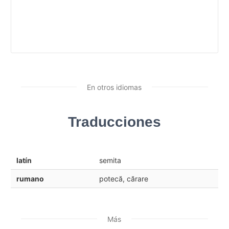
En otros idiomas
Traducciones
latín
semita
rumano
potecă, cărare
Más