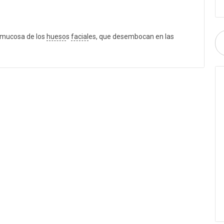
 mucosa de los
hueso
s
facial
es, que desembocan en las