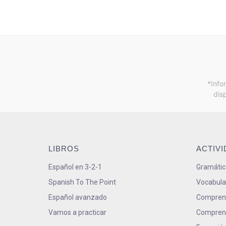
*Info
dis
LIBROS
ACTIV
Español en 3-2-1
Gramátic
Spanish To The Point
Vocabula
Español avanzado
Comprens
Vamos a practicar
Comprens