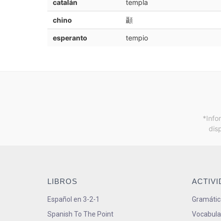
catalán
templa
chino
顳
esperanto
tempio
*Info
dis
LIBROS
ACTIV
Español en 3-2-1
Gramátic
Spanish To The Point
Vocabula