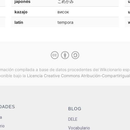
japonés
こめかみ
kazajo
висок
latín
tempora
rmación compilada a base de datos procedentes del Wikcionario esp
ponible bajo la
Licencia Creative Commons Atribución-CompartirIgual
IDADES
BLOG
a
DELE
rio
Vocabulario