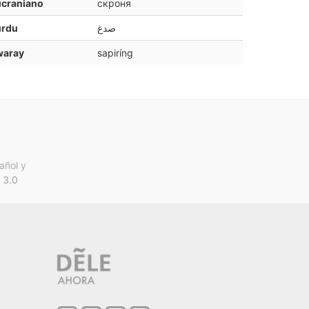
ucraniano
скроня
urdu
صدغ
waray
sapiríng
añol y
 3.0