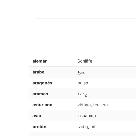
alemán
Schläfe
árabe
صدغ
aragonés
pulso
arameo
ܨܕܥܐ
asturiano
vidaya, tenllera
avar
къванща
bretón
ividig, mf