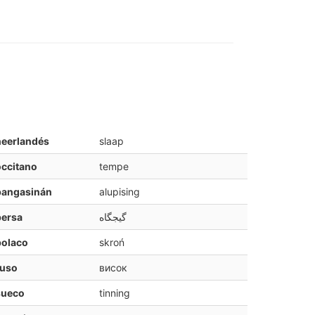
neerlandés
slaap
ccitano
tempe
pangasinán
alupising
persa
گیجگاه
polaco
skroń
ruso
висок
sueco
tinning