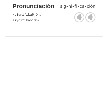
Pronunciación
sig•ni•fi•ca•ción
/siɣnifikaθjOn,
siɣnifikasjOn/