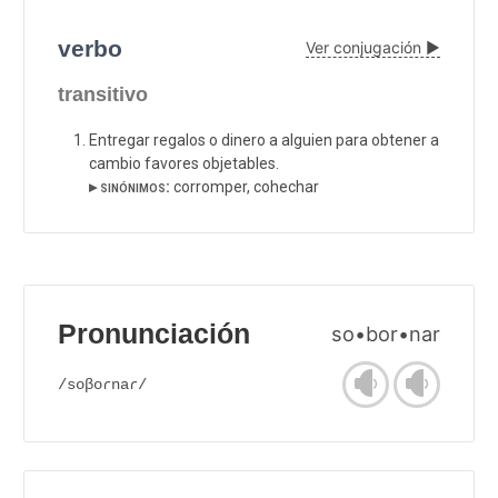
verbo
Ver conjugación ▶
transitivo
Entregar regalos o dinero a alguien para obtener a
cambio favores objetables.
▸ sinónimos:
corromper, cohechar
Pronunciación
so•bor•nar
/soβoɾnaɾ/