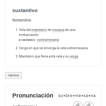
sustantivo
femenino
Vela del
mastelero
de
mesana
de una
embarcación.
▸ sinónimos:
contramesana
Verga en que se enverga la vela sobremesana.
Mastelero que lleva esta vela y su
verga
.
náutica
Pronunciación
so•bre•me•sa•na