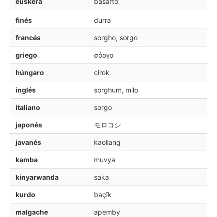
euskera
basarto
finés
durra
francés
sorgho, sorgo
griego
σόργο
húngaro
cirok
inglés
sorghum, milo
italiano
sorgo
japonés
モロコシ
javanés
kaoliang
kamba
muvya
kinyarwanda
saka
kurdo
baçîk
malgache
apemby