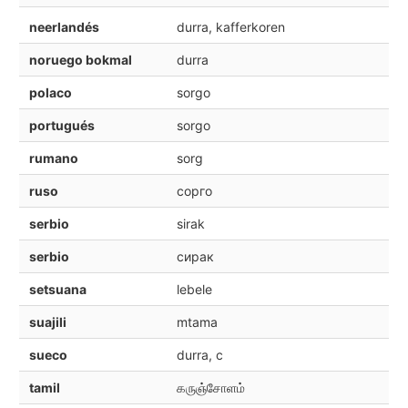
neerlandés
durra, kafferkoren
noruego bokmal
durra
polaco
sorgo
portugués
sorgo
rumano
sorg
ruso
сорго
serbio
sirak
serbio
сирак
setsuana
lebele
suajili
mtama
sueco
durra, c
tamil
கருஞ்சோளம்