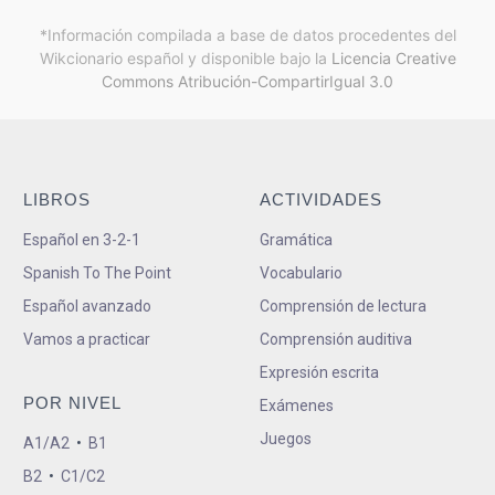
*Información compilada a base de datos procedentes del
Wikcionario español y
disponible bajo la
Licencia Creative
Commons Atribución-CompartirIgual 3.0
LIBROS
ACTIVIDADES
Español en 3-2-1
Gramática
Spanish To The Point
Vocabulario
Español avanzado
Comprensión de lectura
Vamos a practicar
Comprensión auditiva
Expresión escrita
POR NIVEL
Exámenes
Juegos
A1/A2
•
B1
B2
•
C1/C2