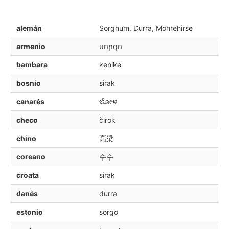
alemán
Sorghum, Durra, Mohrehirse
armenio
սորգո
bambara
kenike
bosnio
sirak
canarés
ಜೋಳ
checo
čirok
chino
高梁
coreano
수수
croata
sirak
danés
durra
estonio
sorgo