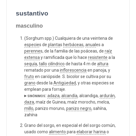
sustantivo
masculino
(Sorghum spp.) Cualquiera de una veintena de
especie
s de
planta
s
herbáceas
,
anual
es a
perenne
s, de la familia de las poáceas, de
raíz
extensa
y ramificada que lo hace
resistente
a la
sequía
,
tallo
cilíndrico
de hasta 4 m de
altura
rematado por una
inflorescencia
en panoja, y
fruto
en cariópside. S. bicolor se cultiva por su
grano
desde la
Antigüedad
, y otras especies se
emplean para forraje.
▸ sinónimos:
adaza
,
alcandía
, alcandiga,
ardurán
,
daza
, maíz de Guinea, maíz morocho, melca,
millo
, panizo moruno,
panizo negro
, sahína,
zahína
Grano del sorgo, en especial el del sorgo común,
usado como
alimento
para
elaborar
harina
o