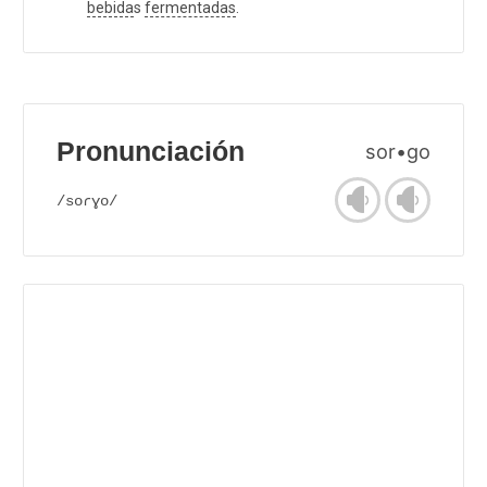
bebida
s
fermentadas
.
Pronunciación
sor•go
/soɾɣo/