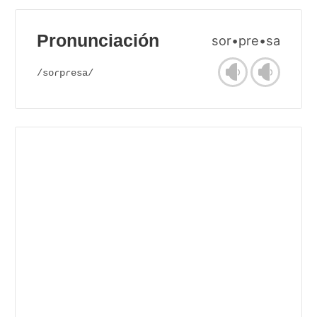
Pronunciación
sor•pre•sa
/soɾpɾesa/