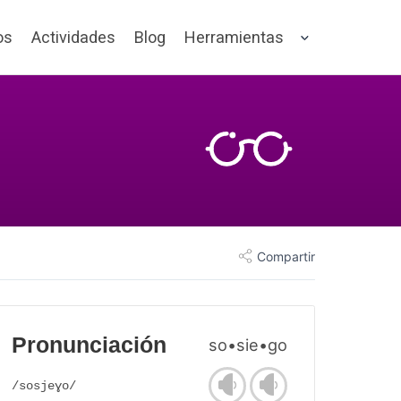
os
Actividades
Blog
Herramientas
Compartir
Pronunciación
so•sie•go
/sosjeɣo/