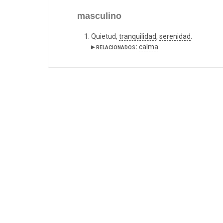
masculino
Quietud,
tranquilidad
,
serenidad
.
▸ relacionados:
calma