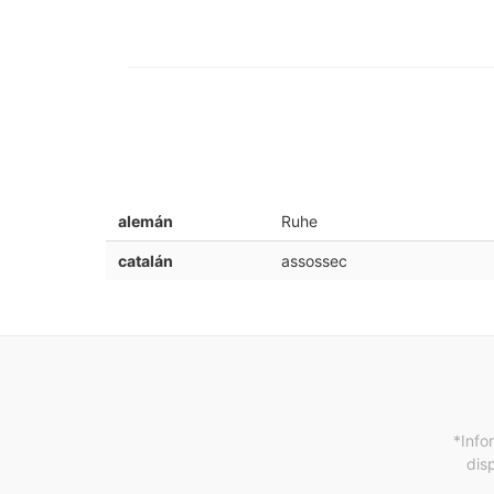
alemán
Ruhe
catalán
assossec
*Info
dis