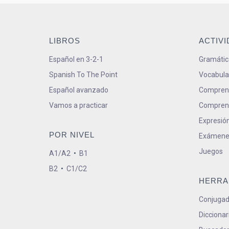
LIBROS
ACTIV
Español en 3-2-1
Gramátic
Spanish To The Point
Vocabula
Español avanzado
Comprens
Vamos a practicar
Comprens
Expresión
POR NIVEL
Exámene
Juegos
A1/A2
•
B1
B2
•
C1/C2
HERRA
Conjugad
Diccionar