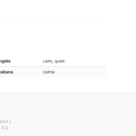
nglés
calm, quiet
taliano
calma
añol y
 3.0