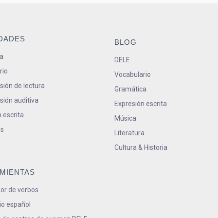
IDADES
BLOG
a
DELE
rio
Vocabulario
ión de lectura
Gramática
ión auditiva
Expresión escrita
 escrita
Música
s
Literatura
Cultura & Historia
MIENTAS
or de verbos
io español