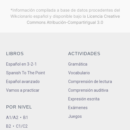
*Información compilada a base de datos procedentes del
Wikcionario español y
disponible bajo la
Licencia Creative
Commons Atribución-CompartirIgual 3.0
LIBROS
ACTIVIDADES
Español en 3-2-1
Gramática
Spanish To The Point
Vocabulario
Español avanzado
Comprensión de lectura
Vamos a practicar
Comprensión auditiva
Expresión escrita
POR NIVEL
Exámenes
Juegos
A1/A2
•
B1
B2
•
C1/C2