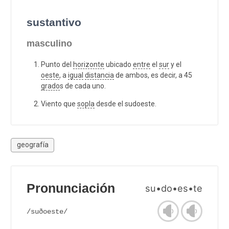
sustantivo
masculino
Punto del
horizonte
ubicado
entre
el
sur
y el
oeste
, a
igual
distancia
de ambos, es decir, a 45
grado
s de cada uno.
Viento que
sopla
desde el sudoeste.
geografía
Pronunciación
su•do•es•te
/suðoeste/