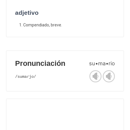
adjetivo
Compendiado, breve.
Pronunciación
su•ma•rio
/sumaɾjo/