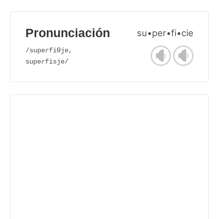
Pronunciación
su•per•fi•cie
/supeɾfiθje,
supeɾfisje/