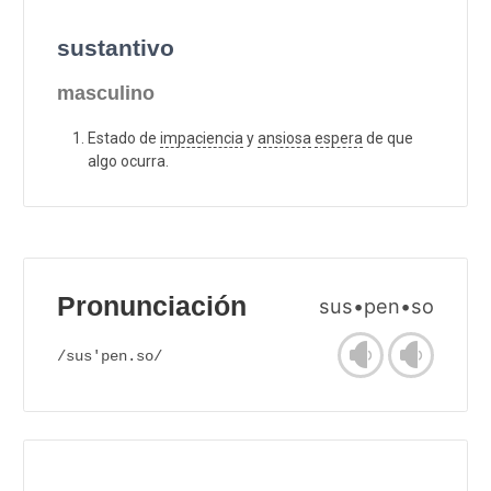
sustantivo
masculino
Estado de
impaciencia
y
ansiosa
espera
de que
algo ocurra.
Pronunciación
sus•pen•so
/sus'pen.so/