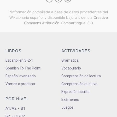
*Información compilada a base de datos procedentes del
Wikcionario español y
disponible bajo la
Licencia Creative
Commons Atribución-CompartirIgual 3.0
LIBROS
ACTIVIDADES
Español en 3-2-1
Gramática
Spanish To The Point
Vocabulario
Español avanzado
Comprensión de lectura
Vamos a practicar
Comprensión auditiva
Expresión escrita
POR NIVEL
Exámenes
Juegos
A1/A2
•
B1
B2
•
C1/C2