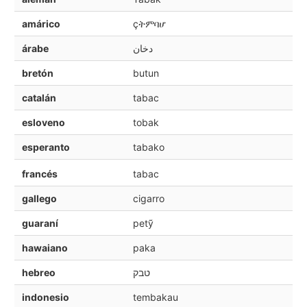
amárico
çትምባሆ
árabe
دخان
bretón
butun
catalán
tabac
esloveno
tobak
esperanto
tabako
francés
tabac
gallego
cigarro
guaraní
petỹ
hawaiano
paka
hebreo
טבק
indonesio
tembakau