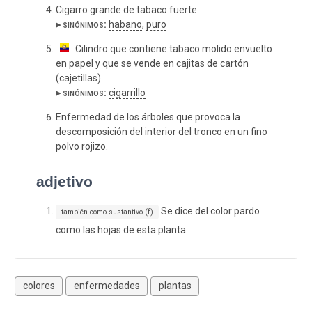
Cigarro grande de tabaco fuerte.
▸ sinónimos:
habano
,
puro
Cilindro que contiene tabaco molido envuelto
en papel y que se vende en cajitas de cartón
(
cajetilla
s).
▸ sinónimos:
cigarrillo
Enfermedad de los árboles que provoca la
descomposición del interior del tronco en un fino
polvo rojizo.
adjetivo
Se dice del
color
pardo
también como sustantivo (f)
como las hojas de esta planta.
colores
enfermedades
plantas