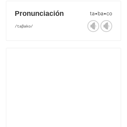
Pronunciación
ta•ba•co
/taβako/