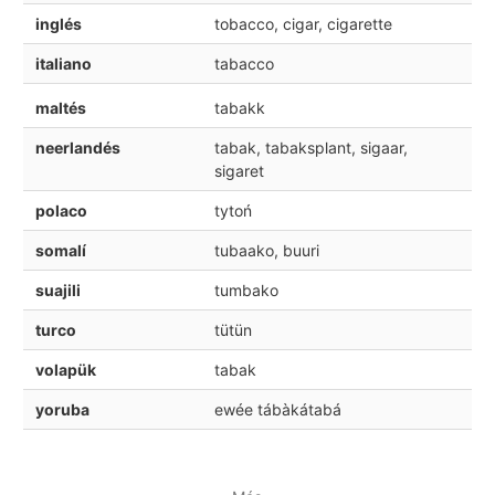
inglés
tobacco, cigar, cigarette
italiano
tabacco
maltés
tabakk
neerlandés
tabak, tabaksplant, sigaar,
sigaret
polaco
tytoń
somalí
tubaako, buuri
suajili
tumbako
turco
tütün
volapük
tabak
yoruba
ewée tábàkátabá