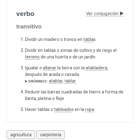
verbo
Ver conjugación ▶
transitivo
Dividir un madero o tronco en
tabla
s.
Dividir en tablas o zonas de cultivo y de riego el
terreno
de una huerta o de un jardín.
Igualar o
allanar
la tierra con la
atabladera
,
después de arada o cavada.
▸ sinónimos:
atablar
,
tablar
Reducir las barras cuadradas de hierro a forma de
llanta, pletina o fleje.
Hacer tablas o
tableado
s en la
ropa
.
agricultura
carpintería