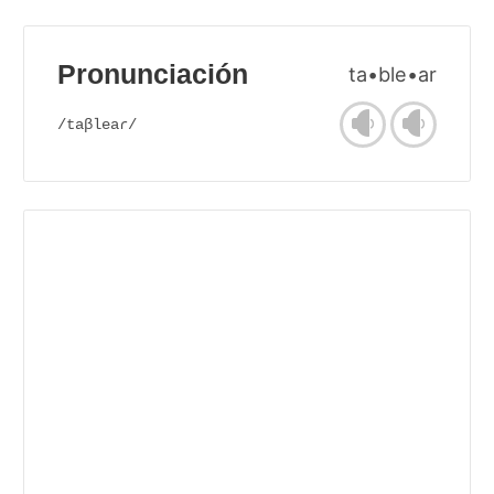
Pronunciación
ta•ble•ar
/taβleaɾ/