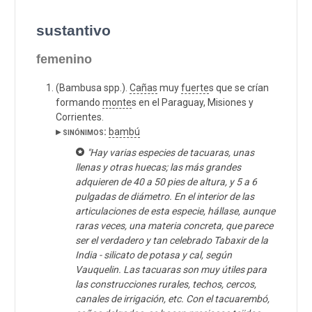
sustantivo
femenino
(Bambusa spp.).
Cañas
muy
fuerte
s que se crían
formando
monte
s en el Paraguay, Misiones y
Corrientes.
▸ sinónimos:
bambú
"Hay varias especies de tacuaras, unas
llenas y otras huecas; las más grandes
adquieren de 40 a 50 pies de altura, y 5 a 6
pulgadas de diámetro. En el interior de las
articulaciones de esta especie, hállase, aunque
raras veces, una materia concreta, que parece
ser el verdadero y tan celebrado Tabaxir de la
India - silicato de potasa y cal, según
Vauquelin. Las tacuaras son muy útiles para
las construcciones rurales, techos, cercos,
canales de irrigación, etc. Con el tacuarembó,