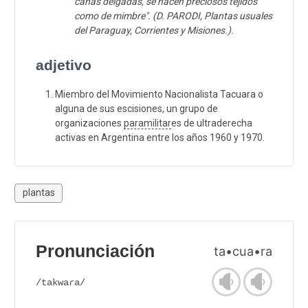
cañas delgadas, se hacen preciosos tejidos
como de mimbre". (D. PARODI, Plantas usuales
del Paraguay, Corrientes y Misiones.).
adjetivo
Miembro del Movimiento Nacionalista Tacuara o
alguna de sus escisiones, un grupo de
organizaciones
paramilitar
es de ultraderecha
activas en Argentina entre los años 1960 y 1970.
plantas
Pronunciación
ta•cua•ra
/takwaɾa/