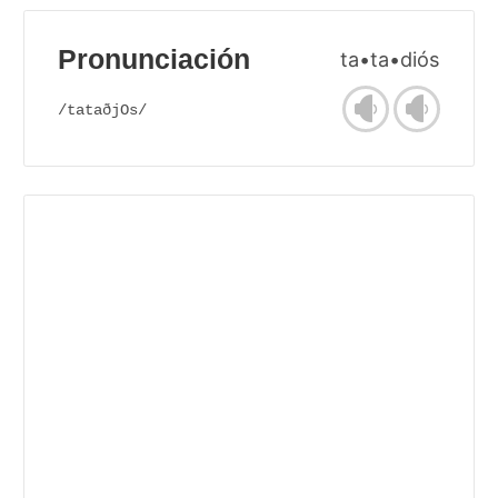
Pronunciación
ta•ta•diós
/tataðjOs/