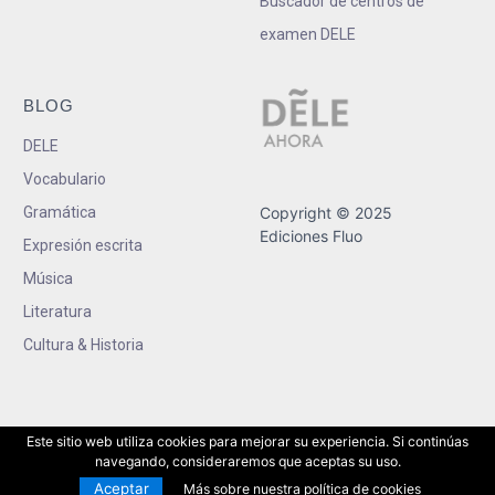
Buscador de centros de
examen DELE
BLOG
DELE
Vocabulario
Gramática
Copyright © 2025
Ediciones Fluo
Expresión escrita
Música
Literatura
Cultura & Historia
Este sitio web utiliza cookies para mejorar su experiencia. Si continúas
navegando, consideraremos que aceptas su uso.
Aceptar
Más sobre nuestra política de cookies