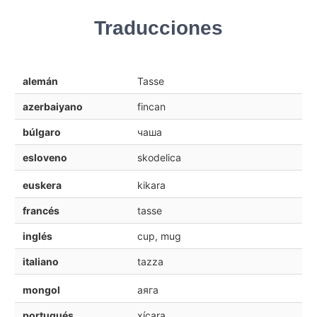
Traducciones
alemán
Tasse
azerbaiyano
fincan
búlgaro
чаша
esloveno
skodelica
euskera
kikara
francés
tasse
inglés
cup, mug
italiano
tazza
mongol
аяга
portugués
xícara