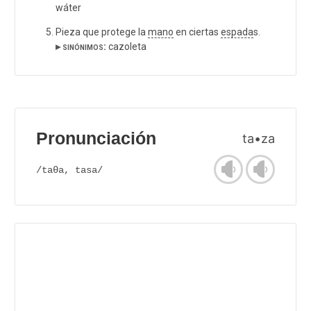
wáter
Pieza que protege la
mano
en ciertas
espada
s.
▸ sinónimos:
cazoleta
Pronunciación
ta•za
/taθa, tasa/