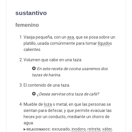
sustantivo
femenino
Vasija pequeña, con un
asa
, que se posa sobre un
platillo, usada comúnmente para tomar
líquido
s
calientes.
Volumen que cabe en una taza.
En este receta de cocina usaremos dos
tazas de harina.
El contenido de una taza.
¿Desea servirse otra taza de café?
Mueble de
loza
o metal, en que las personas se
sientan para defecar, y que permite evacuar las
heces por un conducto, mediante un chorro de
agua.
▸ relacionados:
excusado,
inodoro
,
retrete
,
váter
,