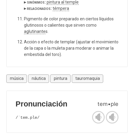
▸ sinónimos:
pintura al temple
▸ relacionados:
témpera
Pigmento de color preparado en ciertos líquidos
glutinosos o calientes que sirven como
aglutinante
s.
Acción o efecto de templar (ajustar el movimiento
de la capa o la muleta para moderar o animar la
embestida del toro).
música
náutica
pintura
tauromaquia
Pronunciación
tem•ple
/ˈtem.ple/