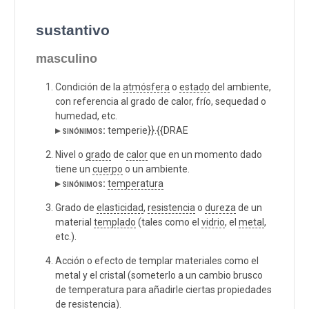
sustantivo
masculino
Condición de la
atmósfera
o
estado
del ambiente,
con referencia al grado de calor, frío, sequedad o
humedad, etc.
▸ sinónimos:
temperie}}.{{DRAE
Nivel o
grado
de
calor
que en un momento dado
tiene un
cuerpo
o un ambiente.
▸ sinónimos:
temperatura
Grado de
elasticidad
,
resistencia
o
dureza
de un
material
templado
(tales como el
vidrio
, el
metal
,
etc.).
Acción o efecto de templar materiales como el
metal y el cristal (someterlo a un cambio brusco
de temperatura para añadirle ciertas propiedades
de resistencia).